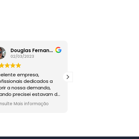
Douglas Fernandes
Fabricio Wesley
02/03/2023
02/03/2023
celente empresa,
Muito Satisfeito com
ofissionais dedicados a
Serviços prestados pela 
prir a nossa demanda,
Estão de Parabéns
ando precisei estavam de
ontidão para me atender!
nsulte Mais informação