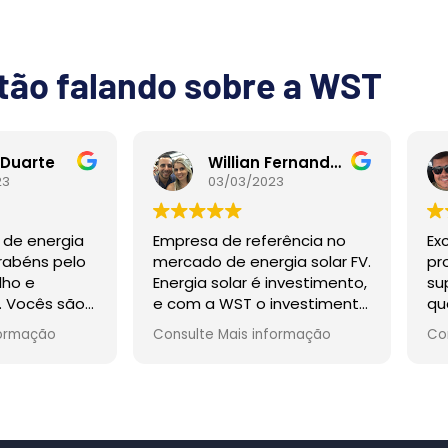
tão falando sobre a WST
 Duarte
Willian Fernandes
23
03/03/2023
 de energia
Empresa de referência no
Ex
arabéns pelo
mercado de energia solar FV.
pr
lho e
Energia solar é investimento,
su
o. Vocês são
e com a WST o investimento
qu
é certo.
pr
formação
Consulte Mais informação
Co