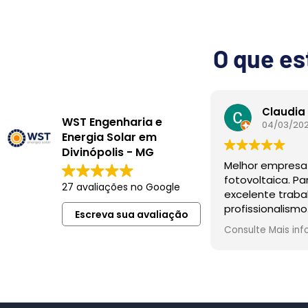
O que es
Claudia
WST Engenharia e
04/03/20
Energia Solar em
Divinópolis - MG
Melhor empresa
fotovoltaica. P
27 avaliações no Google
excelente traba
profissionalism
Escreva sua avaliação
show 🚀
Consulte Mais in